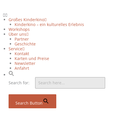
Zum
Inhalt
springen
Großes Kinderkino
Kinderkino – ein kulturelles Erlebnis
Workshops
Über uns
Partner
Geschichte
Service
Kontakt
Karten und Preise
Newsletter
Anfahrt
Search for:
Search Button