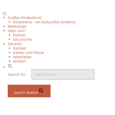
Zum
Inhalt
springen
Großes Kinderkino
Kinderkino – ein kulturelles Erlebnis
Workshops
Über uns
Partner
Geschichte
Service
Kontakt
Karten und Preise
Newsletter
Anfahrt
Search for:
Search Button