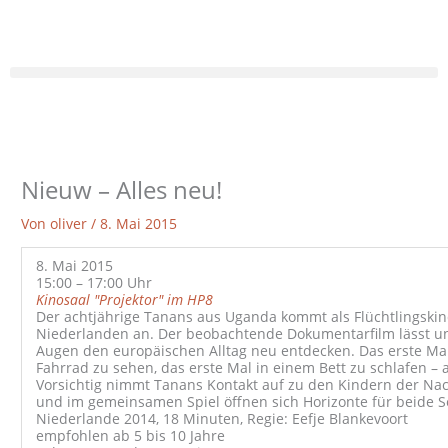
Zum
Inhalt
springen
Nieuw – Alles neu!
Von
oliver
/
8. Mai 2015
8. Mai 2015
15:00 – 17:00 Uhr
Kinosaal "Projektor" im HP8
Der achtjährige Tanans aus Uganda kommt als Flüchtlingskin
Niederlanden an. Der beobachtende Dokumentarfilm lässt un
Augen den europäischen Alltag neu entdecken. Das erste Mal
Fahrrad zu sehen, das erste Mal in einem Bett zu schlafen – al
Vorsichtig nimmt Tanans Kontakt auf zu den Kindern der Na
und im gemeinsamen Spiel öffnen sich Horizonte für beide S
Niederlande 2014, 18 Minuten, Regie: Eefje Blankevoort
empfohlen ab 5 bis 10 Jahre