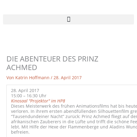
Zum
Inhalt
springen
DIE ABENTEUER DES PRINZ
ACHMED
Von
Katrin Hoffmann
/
28. April 2017
28. April 2017
15:00 – 16:30 Uhr
Kinosaal "Projektor" im HP8
Dieses Meisterwerk des frühen Animationsfilms hat bis heute
verloren. In ihrem ersten abendfüllenden Silhouettenfilm grei
“Tausendundeiner Nacht” zurück: Prinz Achmed fliegt auf d
afrikanischen Zauberers in die Lüfte und trifft die schöne Fe
lebt. Mit Hilfe der Hexe der Flammenberge und Aladins Wun
befreien.