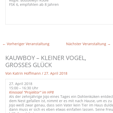
Regie: Boudewijn Koole
FSK 6, empfohlen ab 8 Jahren
←
Vorheriger Veranstaltung
Nächster Veranstaltung
→
KAUWBOY – KLEINER VOGEL,
GROSSES GLÜCK
Von
Katrin Hoffmann
/
27. April 2018
27. April 2018
15:00 – 16:30 Uhr
Kinosaal "Projektor" im HP8
Als der zehnjährige Jojo eines Tages ein Dohlenküken entdeck
dem Nest gefallen ist, nimmt er es mit nach Hause, um es zu 
Jojo weiß zwar genau, dass sein Vater kein Tier im Haus dulde
dann muss er sich es eben etwas einfallen lassen. Seine Fre