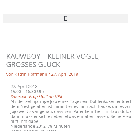
Zum
Inhalt
springen
KAUWBOY – KLEINER VOGEL,
GROSSES GLÜCK
Von
Katrin Hoffmann
/
27. April 2018
27. April 2018
15:00 – 16:30 Uhr
Kinosaal "Projektor" im HP8
Als der zehnjährige Jojo eines Tages ein Dohlenküken entdeck
dem Nest gefallen ist, nimmt er es mit nach Hause, um es zu 
Jojo weiß zwar genau, dass sein Vater kein Tier im Haus dulde
dann muss er sich es eben etwas einfallen lassen. Seine Fre
hilft ihm dabei.
Niederlande 2012, 78 Minuten