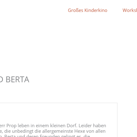
Großes Kinderkino
Works
D BERTA
rr Prop leben in einem kleinen Dorf. Leider haben
, die unbedingt die allergemeinste Hexe von allen
op, Berta und deren Freunden gelingt es, die