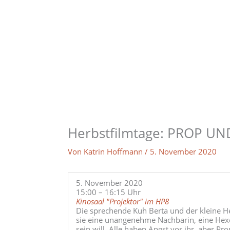
Zum
Inhalt
springen
Herbstfilmtage: PROP UN
Von
Katrin Hoffmann
/
5. November 2020
5. November 2020
15:00 – 16:15 Uhr
Kinosaal "Projektor" im HP8
Die sprechende Kuh Berta und der kleine He
sie eine unangenehme Nachbarin, eine Hexe
sein will. Alle haben Angst vor ihr, aber Pr