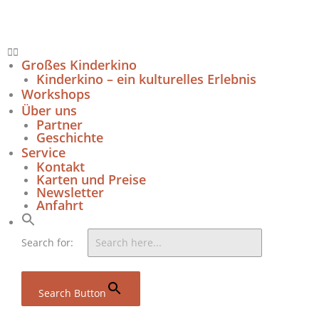
Zum
Inhalt
springen
Großes Kinderkino
Kinderkino – ein kulturelles Erlebnis
Workshops
Über uns
Partner
Geschichte
Service
Kontakt
Karten und Preise
Newsletter
Anfahrt
Search for:
Search Button