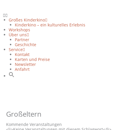
Zum
Inhalt
springen
Großes Kinderkino
Kinderkino – ein kulturelles Erlebnis
Workshops
Über uns
Partner
Geschichte
Service
Kontakt
Karten und Preise
Newsletter
Anfahrt
Großeltern
Kommende Veranstaltungen
<li>Keine Veranstaltungen mit diesem Schlagwort</li>