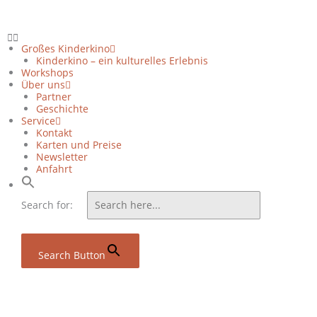
Zum
Inhalt
springen
Großes Kinderkino
Kinderkino – ein kulturelles Erlebnis
Workshops
Über uns
Partner
Geschichte
Service
Kontakt
Karten und Preise
Newsletter
Anfahrt
Search for:
Search Button