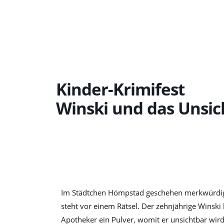
Zum
Inhalt
springen
Kinder-Krimifest
Winski und das Unsic
Im Städtchen Hömpstad geschehen merkwürdige
steht vor einem Rätsel. Der zehnjährige Winsk
Apotheker ein Pulver, womit er unsichtbar wird