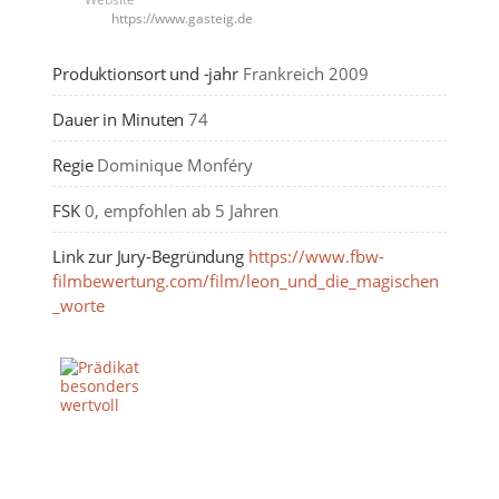
https://www.gasteig.de
Produktionsort und -jahr
Frankreich 2009
Dauer in Minuten
74
Regie
Dominique Monféry
FSK
0, empfohlen ab 5 Jahren
Link zur Jury-Begründung
https://www.fbw-
filmbewertung.com/film/leon_und_die_magischen
_worte
FBW-LOGOS