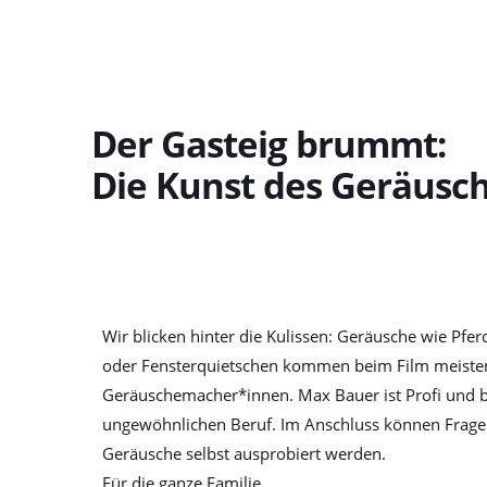
Zum
Inhalt
springen
Der Gasteig brummt:
Die Kunst des Geräus
Wir blicken hinter die Kulissen: Geräusche wie Pfe
oder Fensterquietschen kommen beim Film meiste
Geräuschemacher*innen. Max Bauer ist Profi und bie
ungewöhnlichen Beruf. Im Anschluss können Fragen
Geräusche selbst ausprobiert werden.
Für die ganze Familie